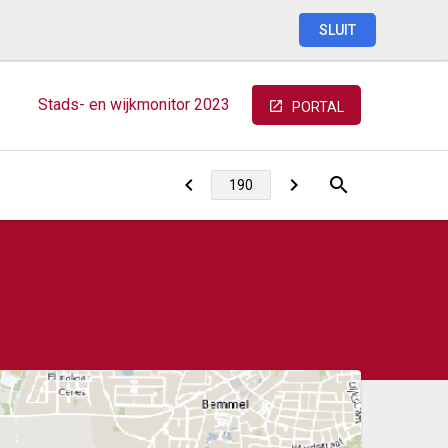
SLUIT
Stads-
en
wijkmonitor
2023
PORTAL