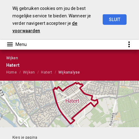
Wij gebruiken cookies om jou de best
mogelijke service te bieden. Wanneer je
SLUIT
verder navigeert accepteer je
de
Stads-
en
wijkmonitor
2023
voorwaarden
Wijken
Hatert
Home
Wijken
Hatert
Wijkanalyse