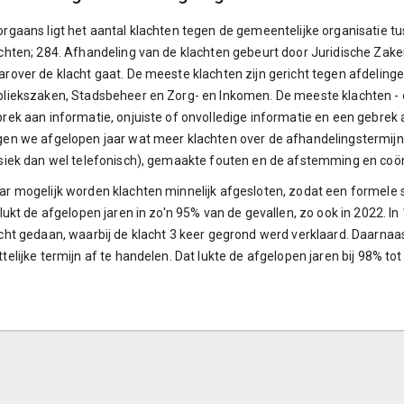
rgaans ligt het aantal klachten tegen de gemeentelijke organisatie t
chten; 284. Afhandeling van de klachten gebeurt door Juridische Zake
rover de klacht gaat. De meeste klachten zijn gericht tegen afdeling
liekszaken, Stadsbeheer en Zorg- en Inkomen. De meeste klachten - o
rek aan informatie, onjuiste of onvolledige informatie en een gebrek
en we afgelopen jaar wat meer klachten over de afhandelingstermijn
siek dan wel telefonisch), gemaakte fouten en de afstemming en coö
r mogelijk worden klachten minnelijk afgesloten, zodat een formele schr
 lukt de afgelopen jaren in zo'n 95% van de gevallen, zo ook in 2022. 
cht gedaan, waarbij de klacht 3 keer gegrond werd verklaard. Daarna
telijke termijn af te handelen. Dat lukte de afgelopen jaren bij 98% t