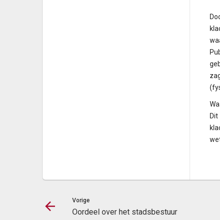
Doo
kla
waa
Pub
geb
zag
(fy
Waa
Dit
kla
wet
Vorige
Oordeel over het stadsbestuur