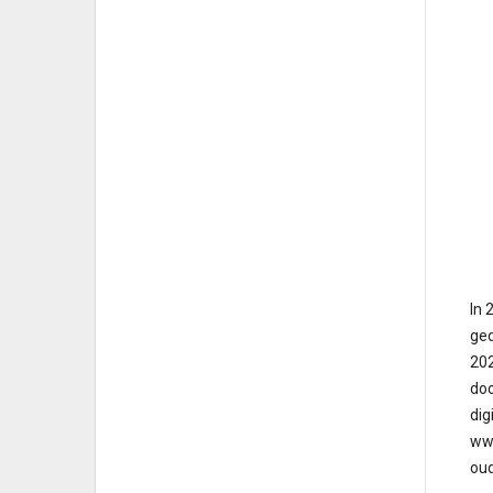
In 
ged
202
doo
dig
www
oud