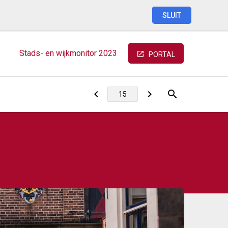
SLUIT
Stads-
en
wijkmonitor
2023
PORTAL