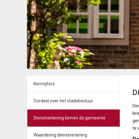
Kerncijfers
D
Oordeel over het stadsbestuur
Die
bre
Dienstverlening binnen de gemeente
gem
te 
Waardering dienstverlening