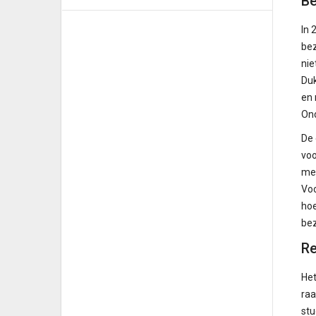
Be
In 
bez
nie
Duk
en 
On
De 
voo
med
Voo
hoe
bez
Re
Het
raa
stu