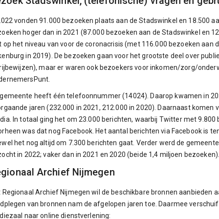
zoek Stadswinkel, (telefonische) vragen en gebrui
2022 vonden 91.000 bezoeken plaats aan de Stadswinkel en 18.500 a
oeken hoger dan in 2021 (87.000 bezoeken aan de Stadswinkel en 12
t op het niveau van voor de coronacrisis (met 116.000 bezoeken aan 
enburg in 2019). De bezoeken gaan voor het grootste deel over publ
rijbewijzen), maar er waren ook bezoekers voor inkomen/zorg/onderwij
dernemersPunt.
gemeente heeft één telefoonnummer (14024). Daarop kwamen in 2022
rgaande jaren (232.000 in 2021, 212.000 in 2020). Daarnaast komen ve
ia. In totaal ging het om 23.000 berichten, waarbij Twitter met 9.800 
rheen was dat nog Facebook. Het aantal berichten via Facebook is t
wel het nog altijd om 7.300 berichten gaat. Verder werd de gemeentel
ocht in 2022; vaker dan in 2021 en 2020 (beide 1,4 miljoen bezoeken)
gionaal Archief Nijmegen
 Regionaal Archief Nijmegen wil de beschikbare bronnen aanbieden a
dplegen van bronnen nam de afgelopen jaren toe. Daarmee verschuift
diezaal naar online dienstverlening: