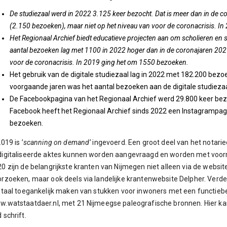
De studiezaal werd in 2022 3.125 keer bezocht. Dat is meer dan in de 
(2.150 bezoeken), maar niet op het niveau van voor de coronacrisis. I
Het Regionaal Archief biedt educatieve projecten aan om scholieren en 
aantal bezoeken lag met 1100 in 2022 hoger dan in de coronajaren 2021
voor de coronacrisis. In 2019 ging het om 1550 bezoeken.
Het gebruik van de digitale studiezaal lag in 2022 met 182.200 bezo
voorgaande jaren was het aantal bezoeken aan de digitale studiezaa
De Facebookpagina van het Regionaal Archief werd 29.800 keer bez
Facebook heeft het Regionaal Archief sinds 2022 een Instagrampag
bezoeken.
2019 is ’
scanning on demand’
ingevoerd. Een groot deel van het notarieel
igitaliseerde aktes kunnen worden aangevraagd en worden met voorran
0 zijn de belangrijkste kranten van Nijmegen niet alleen via de websi
rzoeken, maar ook deels via landelijke krantenwebsite Delpher. Verde
itaal toegankelijk maken van stukken voor inwoners met een functie
.watstaatdaer.nl, met 21 Nijmeegse paleografische bronnen. Hier ka
 schrift.