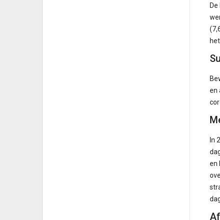
De 
wer
(7,
het
Su
Bew
en 
cor
Me
In 
dag
en 
ove
str
da
Af