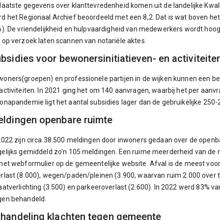
laatste gegevens over klanttevredenheid komen uit de landelijke Kwal
d het Regionaal Archief beoordeeld met een 8,2. Dat is wat boven het 
6). De vriendelijkheid en hulpvaardigheid van medewerkers wordt hoo
 op verzoek laten scannen van notariële aktes.
bsidies voor bewonersinitiatieven- en activiteite
oners(groepen) en professionele partijen in de wijken kunnen een be
activiteiten. In 2021 ging het om 140 aanvragen, waarbij het per aanv
onapandemie ligt het aantal subsidies lager dan de gebruikelijke 250-
ldingen openbare ruimte
2022 zijn circa 38.500 meldingen door inwoners gedaan over de openba
elijks gemiddeld zo'n 105 meldingen. Een ruime meerderheid van de 
het webformulier op de gemeentelijke website. Afval is de meest vo
rlast (8.000), wegen/paden/pleinen (3.900, waarvan ruim 2.000 over t
aatverlichting (3.500) en parkeeroverlast (2.600). In 2022 werd 83% v
gen behandeld.
handeling klachten tegen gemeente