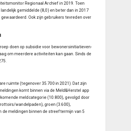
iteitsmonitor Regionaal Archief in 2019. Toen
landelijk gemiddelde (8,0) en beter dan in 2017
g gewaardeerd. Ook zijn gebruikers tevreden over
n
roep doen op subsidie voor bewonersinitiatieven-
raag om meerdere activiteiten kan gaan. Sinds de
275.
re ruimte (tegenover 35.700 in 2021). Dat zijn
meldingen komt binnen via de Meld&Herstel app
orkomende meldcategorie (10.800), gevolgd door
rottoirs/wandelpaden), groen (3.600),
an de meldingen binnen de streeftermijn van 5