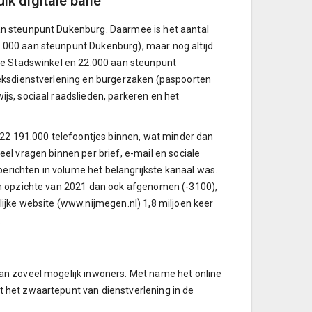
k digitale balie
an steunpunt Dukenburg. Daarmee is het aantal
.000 aan steunpunt Dukenburg), maar nog altijd
de Stadswinkel en 22.000 aan steunpunt
ieksdienstverlening en burgerzaken (paspoorten
s, sociaal raadslieden, parkeren en het
 191.000 telefoontjes binnen, wat minder dan
el vragen binnen per brief, e-mail en sociale
berichten in volume het belangrijkste kanaal was.
en opzichte van 2021 dan ook afgenomen (-3100),
ijke website (www.nijmegen.nl) 1,8 miljoen keer
.
an zoveel mogelijk inwoners. Met name het online
 het zwaartepunt van dienstverlening in de