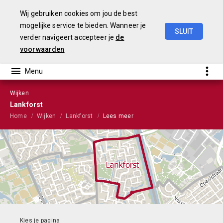
Wij gebruiken cookies om jou de best
mogelijke service te bieden. Wanneer je
SLUIT
verder navigeert accepteer je
de
Stads-
en
wijkmonitor
2023
voorwaarden
Wijken
Lankforst
Home
Wijken
Lankforst
Lees meer