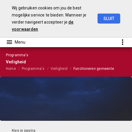
Wij gebruiken cookies om jou de best
mogelijke service te bieden. Wanneer je
SLUIT
verder navigeert accepteer je
de
Stads-
en
wijkmonitor
2023
voorwaarden
Programma's
Veiligheid
Home
Programma's
Veiligheid
Functioneren gemeente